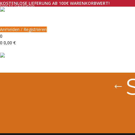
KOSTENLOSE LIEFERUNG AB 100€ WARENKORBWERT!
Skip to navigation
Skip to main content
Anmelden / Registrieren
0
0
0,00
€
Menü
0