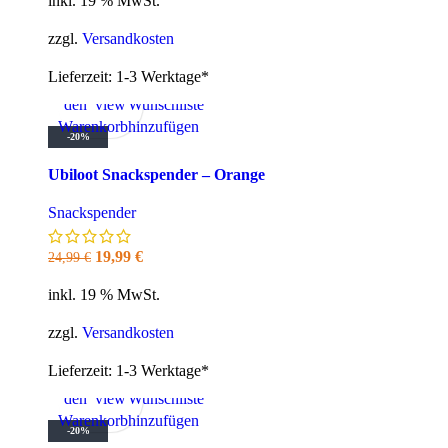
inkl. 19 % MwSt.
war:
ist:
24,99 €
19,99 €.
zzgl.
Versandkosten
Lieferzeit:
1-3 Werktage*
In
Quick
Zur
den
view
Wunschliste
Warenkorb
hinzufügen
-20%
Ubiloot Snackspender – Orange
Snackspender
Ursprünglicher
Aktueller
19,99
€
24,99
€
Preis
Preis
inkl. 19 % MwSt.
war:
ist:
24,99 €
19,99 €.
zzgl.
Versandkosten
Lieferzeit:
1-3 Werktage*
In
Quick
Zur
den
view
Wunschliste
Warenkorb
hinzufügen
-20%