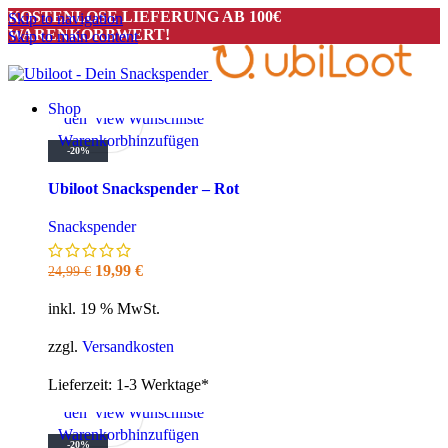
KOSTENLOSE LIEFERUNG AB 100€
Skip to navigation
WARENKORBWERT!
Skip to main content
In
Quick
Zur
Shop
den
view
Wunschliste
Warenkorb
hinzufügen
-20%
Ubiloot Snackspender – Rot
Snackspender
Ursprünglicher
Aktueller
19,99
€
24,99
€
Preis
Preis
inkl. 19 % MwSt.
war:
ist:
24,99 €
19,99 €.
zzgl.
Versandkosten
Lieferzeit:
1-3 Werktage*
In
Quick
Zur
den
view
Wunschliste
Warenkorb
hinzufügen
-20%