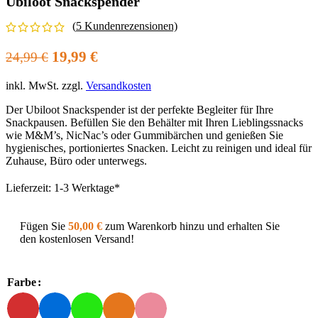
Ubiloot Snackspender
(
5
Kundenrezensionen)
Ursprünglicher
Aktueller
19,99
€
24,99
€
Preis
Preis
inkl. MwSt.
zzgl.
Versandkosten
war:
ist:
24,99 €
19,99 €.
Der Ubiloot Snackspender ist der perfekte Begleiter für Ihre
Snackpausen. Befüllen Sie den Behälter mit Ihren Lieblingssnacks
wie M&M’s, NicNac’s oder Gummibärchen und genießen Sie
hygienisches, portioniertes Snacken. Leicht zu reinigen und ideal für
Zuhause, Büro oder unterwegs.
Lieferzeit:
1-3 Werktage*
Fügen Sie
50,00
€
zum Warenkorb hinzu und erhalten Sie
den kostenlosen Versand!
Farbe