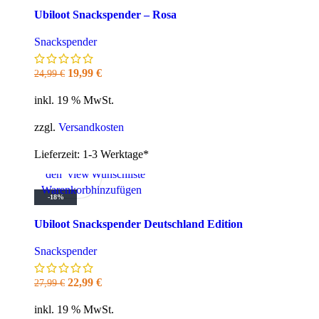
Ubiloot Snackspender – Rosa
Snackspender
Ursprünglicher
Aktueller
19,99
€
24,99
€
Preis
Preis
inkl. 19 % MwSt.
war:
ist:
24,99 €
19,99 €.
zzgl.
Versandkosten
Lieferzeit:
1-3 Werktage*
In
Quick
Zur
den
view
Wunschliste
Warenkorb
hinzufügen
-18%
Ubiloot Snackspender Deutschland Edition
Snackspender
Ursprünglicher
Aktueller
22,99
€
27,99
€
Preis
Preis
inkl. 19 % MwSt.
war:
ist: