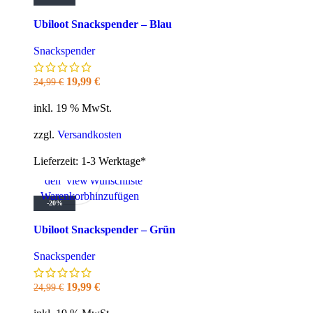
Ubiloot Snackspender – Blau
Snackspender
Ursprünglicher
Aktueller
19,99
€
24,99
€
Preis
Preis
inkl. 19 % MwSt.
war:
ist:
24,99 €
19,99 €.
zzgl.
Versandkosten
Lieferzeit:
1-3 Werktage*
In
Quick
Zur
den
view
Wunschliste
Warenkorb
hinzufügen
-20%
Ubiloot Snackspender – Grün
Snackspender
Ursprünglicher
Aktueller
19,99
€
24,99
€
Preis
Preis