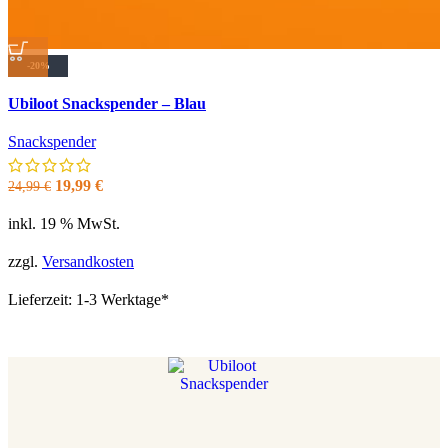
-20%
Quick view
Ubiloot Snackspender – Blau
Zur Wunschliste hinzufügen
Snackspender
Ursprünglicher
Aktueller
19,99
€
24,99
€
Preis
Preis
inkl. 19 % MwSt.
war:
ist:
24,99 €
19,99 €.
zzgl.
Versandkosten
Lieferzeit:
1-3 Werktage*