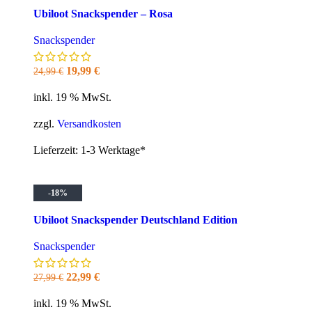
Ubiloot Snackspender – Rosa
Snackspender
Ursprünglicher
Aktueller
19,99
€
24,99
€
Preis
Preis
inkl. 19 % MwSt.
war:
ist:
24,99 €
19,99 €.
zzgl.
Versandkosten
Lieferzeit:
1-3 Werktage*
-18%
Ubiloot Snackspender Deutschland Edition
Snackspender
Ursprünglicher
Aktueller
22,99
€
27,99
€
Preis
Preis
inkl. 19 % MwSt.
war:
ist: