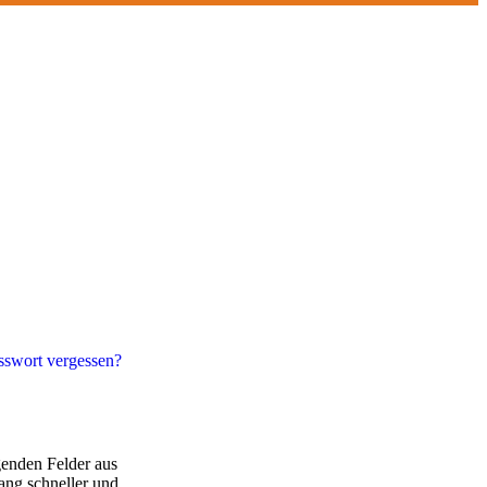
sswort vergessen?
lgenden Felder aus
gang schneller und