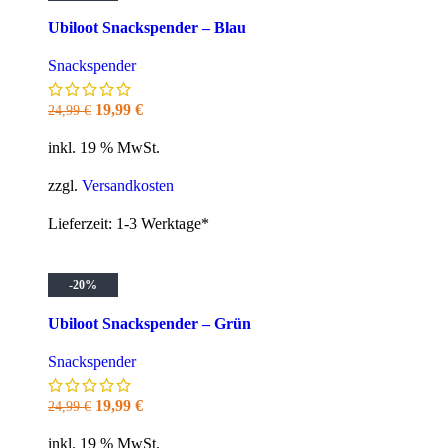
Ubiloot Snackspender – Blau
Snackspender
Ursprünglicher
Aktueller
19,99
€
24,99
€
Preis
Preis
inkl. 19 % MwSt.
war:
ist:
24,99 €
19,99 €.
zzgl.
Versandkosten
Lieferzeit:
1-3 Werktage*
-20%
Ubiloot Snackspender – Grün
Snackspender
Ursprünglicher
Aktueller
19,99
€
24,99
€
Preis
Preis
inkl. 19 % MwSt.