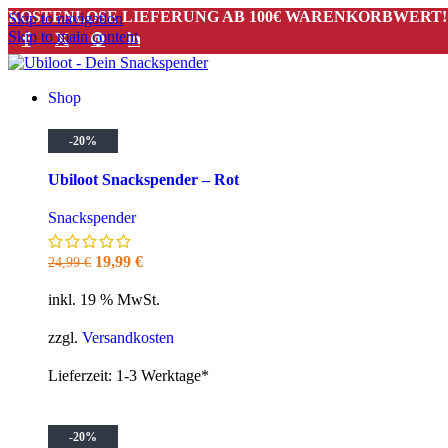
KOSTENLOSE LIEFERUNG AB 100€ WARENKORBWERT!
Skip to navigation
Skip to main content
Shop
-20%
Ubiloot Snackspender – Rot
Snackspender
Ursprünglicher
Aktueller
19,99
€
24,99
€
Preis
Preis
inkl. 19 % MwSt.
war:
ist:
24,99 €
19,99 €.
zzgl.
Versandkosten
Lieferzeit:
1-3 Werktage*
-20%