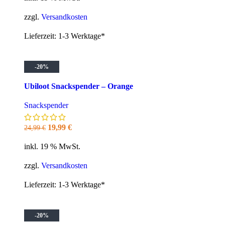
war:
ist:
24,99 €
19,99 €.
zzgl.
Versandkosten
Lieferzeit:
1-3 Werktage*
-20%
Ubiloot Snackspender – Orange
Snackspender
Ursprünglicher
Aktueller
19,99
€
24,99
€
Preis
Preis
inkl. 19 % MwSt.
war:
ist:
24,99 €
19,99 €.
zzgl.
Versandkosten
Lieferzeit:
1-3 Werktage*
-20%