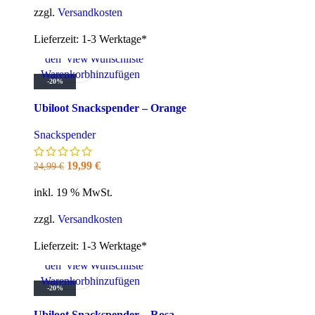
24,99 €
19,99 €.
zzgl.
Versandkosten
Lieferzeit:
1-3 Werktage*
In
Quick
Zur
den
view
Wunschliste
Warenkorb
hinzufügen
-20%
Ubiloot Snackspender – Orange
Snackspender
Ursprünglicher
Aktueller
19,99
€
24,99
€
Preis
Preis
inkl. 19 % MwSt.
war:
ist:
24,99 €
19,99 €.
zzgl.
Versandkosten
Lieferzeit:
1-3 Werktage*
In
Quick
Zur
den
view
Wunschliste
Warenkorb
hinzufügen
-20%
Ubiloot Snackspender – Rosa