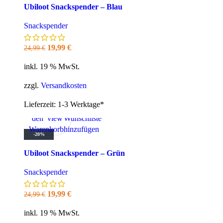
Ubiloot Snackspender – Blau
Snackspender
Ursprünglicher
Aktueller
19,99
€
24,99
€
Preis
Preis
inkl. 19 % MwSt.
war:
ist:
24,99 €
19,99 €.
zzgl.
Versandkosten
Lieferzeit:
1-3 Werktage*
In
Quick
Zur
den
view
Wunschliste
Warenkorb
hinzufügen
-20%
Ubiloot Snackspender – Grün
Snackspender
Ursprünglicher
Aktueller
19,99
€
24,99
€
Preis
Preis
inkl. 19 % MwSt.
war:
ist: