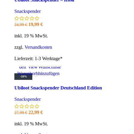
Snackspender
Ursprünglicher
Aktueller
19,99
€
24,99
€
Preis
Preis
inkl. 19 % MwSt.
war:
ist:
24,99 €
19,99 €.
zzgl.
Versandkosten
Lieferzeit:
1-3 Werktage*
In
Quick
Zur
den
view
Wunschliste
Warenkorb
hinzufügen
-18%
Ubiloot Snackspender Deutschland Edition
Snackspender
Ursprünglicher
Aktueller
22,99
€
27,99
€
Preis
Preis
inkl. 19 % MwSt.
war:
ist:
27,99 €
22,99 €.