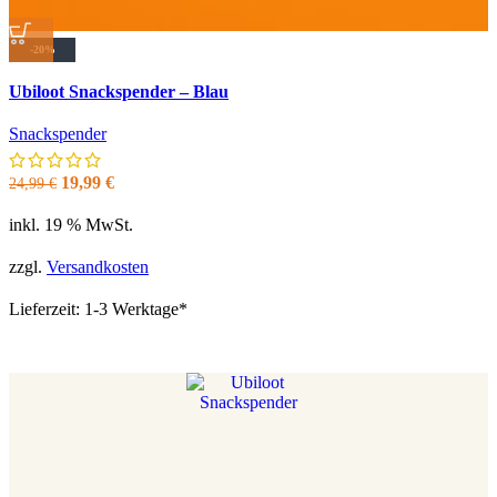
-20%
Quick view
Ubiloot Snackspender – Blau
Zur Wunschliste hinzufügen
Snackspender
Ursprünglicher
Aktueller
19,99
€
24,99
€
Preis
Preis
inkl. 19 % MwSt.
war:
ist:
24,99 €
19,99 €.
zzgl.
Versandkosten
Lieferzeit:
1-3 Werktage*