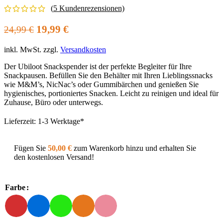
(
5
Kundenrezensionen)
Ursprünglicher
Aktueller
19,99
€
24,99
€
Preis
Preis
inkl. MwSt.
zzgl.
Versandkosten
war:
ist:
24,99 €
19,99 €.
Der Ubiloot Snackspender ist der perfekte Begleiter für Ihre
Snackpausen. Befüllen Sie den Behälter mit Ihren Lieblingssnacks
wie M&M’s, NicNac’s oder Gummibärchen und genießen Sie
hygienisches, portioniertes Snacken. Leicht zu reinigen und ideal für
Zuhause, Büro oder unterwegs.
Lieferzeit:
1-3 Werktage*
Fügen Sie
50,00
€
zum Warenkorb hinzu und erhalten Sie
den kostenlosen Versand!
Farbe